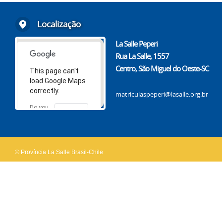
Localização
La Salle Peperi
Rua La Salle, 1557
Centro, São Miguel do Oeste-SC
This page can't
load Google Maps
correctly.
matriculaspeperi@lasalle.org.br
Do you
OK
own this
website?
© Província La Salle Brasil-Chile