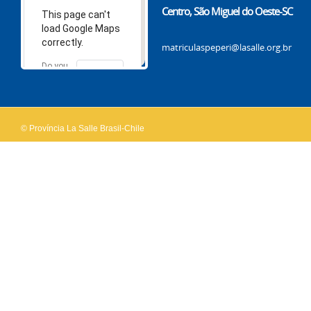
Centro, São Miguel do Oeste-SC
This page can't
load Google Maps
correctly.
matriculaspeperi@lasalle.org.br
Do you
OK
own this
website?
© Província La Salle Brasil-Chile