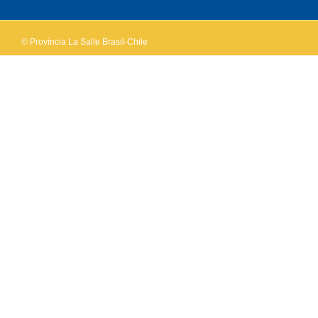
website?
© Província La Salle Brasil-Chile