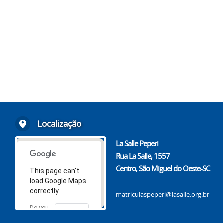
Localização
La Salle Peperi
Rua La Salle, 1557
Centro, São Miguel do Oeste-SC
This page can't
load Google Maps
correctly.
matriculaspeperi@lasalle.org.br
Do you
OK
own this