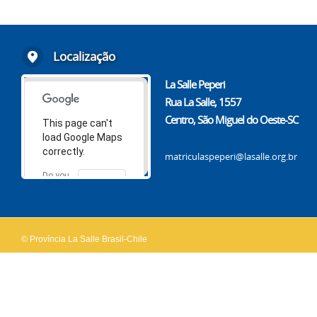
Localização
La Salle Peperi
Rua La Salle, 1557
Centro, São Miguel do Oeste-SC
This page can't
load Google Maps
correctly.
matriculaspeperi@lasalle.org.br
Do you
OK
own this
website?
© Província La Salle Brasil-Chile