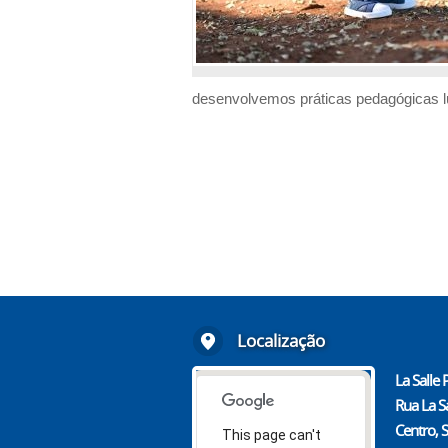
desenvolvemos práticas pedagógicas lúd
Localização
La Salle 
Rua La S
Centro, 
This page can't