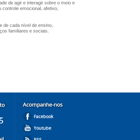
e de agir e interagir sobre o meio e
controle emocional, afetivo,
 de cada nível de ensino,
os familiares e sociais.
Acompanhe-nos
to
Facebook
5
Youtube
il
RSS