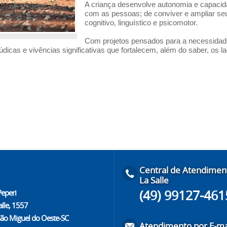
A criança desenvolve autonomia e capacidad
com as pessoas; de conviver e ampliar seu 
cognitivo, linguístico e psicomotor.
Com projetos pensados para a necessidade
icas e vivências significativas que fortalecem, além do saber, os laç
Central de Atendimen
La Salle
(49) 99127-461
Peperi
alle, 1557
São Miguel do Oeste-SC
Atendimento por E-ma