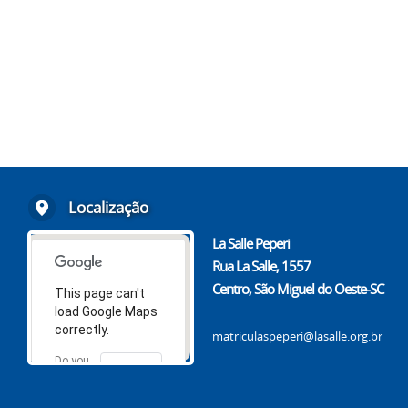
Localização
La Salle Peperi
Rua La Salle, 1557
Centro, São Miguel do Oeste-SC
This page can't
load Google Maps
correctly.
matriculaspeperi@lasalle.org.br
Do you
OK
own this
website?