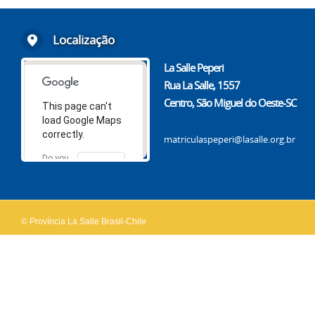
Localização
La Salle Peperi
Rua La Salle, 1557
Centro, São Miguel do Oeste-SC
This page can't
load Google Maps
correctly.
matriculaspeperi@lasalle.org.br
Do you
OK
own this
website?
© Província La Salle Brasil-Chile