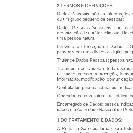
2 TERMOS E DEFINIÇÕES:
Dados Pessoais: são as informações q
ou um grupo pequeno de pessoas;
Dados Pessoais Sensíveis: são os dado
organização de caráter religioso, filos
uma pessoa natural;
Lei Geral de Proteção de Dados - LG
pessoais em meio físico ou digital, por p
Titular de Dados Pessoais: pessoa nat
Tratamento de Dados: é toda operação
utilização, acesso, reprodução, trans
informação, modificação, comunicação, 
Controlador: pessoa natural ou jurídic
Operador: pessoa natural ou jurídica, d
Encarregado de Dados: pessoa indicada
dados e a Autoridade Nacional de Pro
3 DO TRATAMENTO E DADOS:
A Rede La Salle esclarece para todo