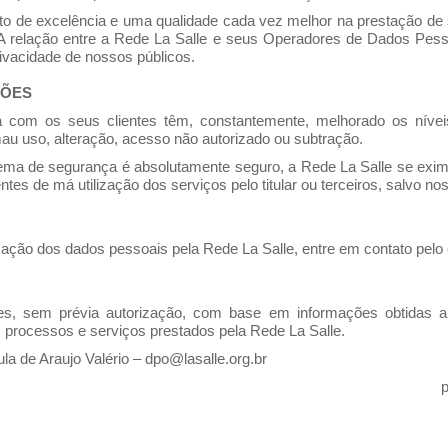
o de excelência e uma qualidade cada vez melhor na prestação de 
 relação entre a Rede La Salle e seus Operadores de Dados Pessoa
vacidade de nossos públicos.
ÇÕES
 com os seus clientes têm, constantemente, melhorado os níve
au uso, alteração, acesso não autorizado ou subtração.
ma de segurança é absolutamente seguro, a Rede La Salle se exime
ntes de má utilização dos serviços pelo titular ou terceiros, salvo 
lização dos dados pessoais pela Rede La Salle, entre em contato pelo
ões, sem prévia autorização, com base em informações obtidas a
 processos e serviços prestados pela Rede La Salle.
a de Araujo Valério –
dpo@lasalle.org.br