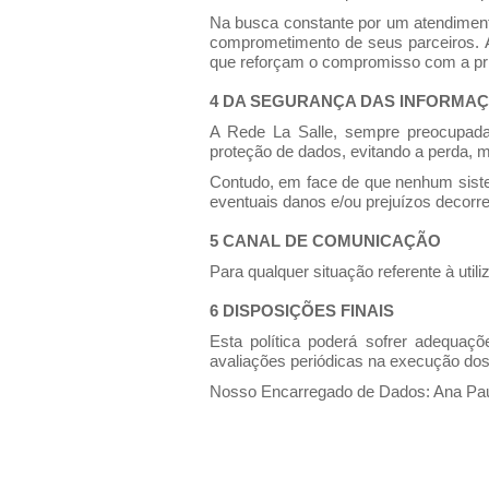
Na busca constante por um atendiment
comprometimento de seus parceiros. A
que reforçam o compromisso com a pri
4 DA SEGURANÇA DAS INFORMA
A Rede La Salle, sempre preocupada
proteção de dados, evitando a perda, m
Contudo, em face de que nenhum siste
eventuais danos e/ou prejuízos decorre
5 CANAL DE COMUNICAÇÃO
Para qualquer situação referente à uti
6 DISPOSIÇÕES FINAIS
Esta política poderá sofrer adequaç
avaliações periódicas na execução dos
Nosso Encarregado de Dados: Ana Paul