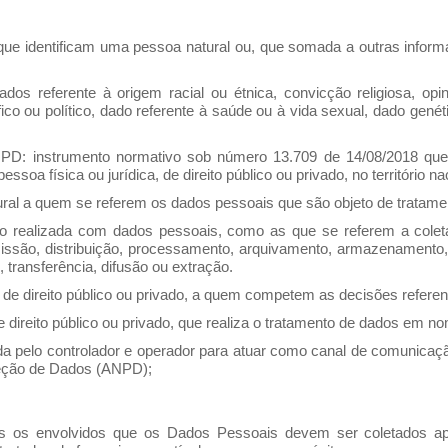
ue identificam uma pessoa natural ou, que somada a outras informa
s referente à origem racial ou étnica, convicção religiosa, opiniã
ófico ou político, dado referente à saúde ou à vida sexual, dado gené
PD: instrumento normativo sob número 13.709 de 14/08/2018 que
essoa física ou jurídica, de direito público ou privado, no território na
ural a quem se referem os dados pessoais que são objeto de tratame
 realizada com dados pessoais, como as que se referem a coleta,
missão, distribuição, processamento, arquivamento, armazenamento, 
transferência, difusão ou extração.
a, de direito público ou privado, a quem competem as decisões refere
e direito público ou privado, que realiza o tratamento de dados em n
 pelo controlador e operador para atuar como canal de comunicação 
teção de Dados (ANPD);
s os envolvidos que os Dados Pessoais devem ser coletados ape