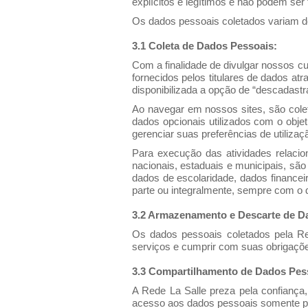
explícitos e legítimos e não podem ser
Os dados pessoais coletados variam de 
3.1 Coleta de Dados Pessoais:
Com a finalidade de divulgar nossos cu
fornecidos pelos titulares de dados at
disponibilizada a opção de “descadast
Ao navegar em nossos sites, são cole
dados opcionais utilizados com o obj
gerenciar suas preferências de utiliza
Para execução das atividades relacio
nacionais, estaduais e municipais, são
dados de escolaridade, dados financeir
parte ou integralmente, sempre com o d
3.2 Armazenamento e Descarte de D
Os dados pessoais coletados pela R
serviços e cumprir com suas obrigações 
3.3 Compartilhamento de Dados Pes
A Rede La Salle preza pela confiança,
acesso aos dados pessoais somente po