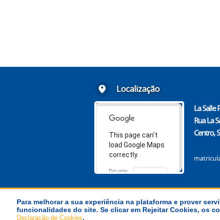
Localização
La Salle 
Rua La S
Centro, 
This page can't
load Google Maps
correctly.
matricul
Do you
OK
own this
website?
Para melhorar a sua experiência na plataforma e prover servi
funcionalidades do site. Se clicar em Rejeitar Cookies, os
© Província La Salle Brasil-Chile
.
Declaração de Cookies