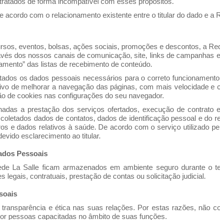
 tratados de forma incompatível com esses propósitos.
acordo com o relacionamento existente entre o titular do dado e a R
rsos, eventos, bolsas, ações sociais, promoções e descontos, a Rede
ravés dos nossos canais de comunicação, site, links de campanhas e 
ramento” das listas de recebimento de conteúdo.
tados os dados pessoais necessários para o correto funcionament
etivo de melhorar a navegação das páginas, com mais velocidade e
ção de cookies nas configurações do seu navegador.
nadas a prestação dos serviços ofertados, execução de contrato e
 coletados dados de contatos, dados de identificação pessoal e do r
os e dados relativos à saúde. De acordo com o serviço utilizado pel
evido esclarecimento ao titular.
ados Pessoais
ede La Salle ficam armazenados em ambiente seguro durante o t
legais, contratuais, prestação de contas ou solicitação judicial.
soais
 transparência e ética nas suas relações. Por estas razões, não c
r pessoas capacitadas no âmbito de suas funções.