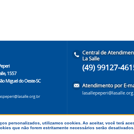
Central de Atendimen
La Salle
(49) 99127-461
Peperi
alle, 1557
São Miguel do Oeste-SC
Atendimento por E-ma
lasallepeperi@lasalle.org
aspeperi@lasalle.org.br
ços personalizados, utilizamos cookies. Ao aceitar, você terá ace
 cookies que não forem estritamente necessários serão desativado