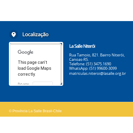
Localização
La Salle Niterói
Rua Tamoio, 821. Bairro Niterói,
Canoas-RS.
This page can't
Telefone: (51) 3475.1690
WhatsApp: (51) 99600-3099
load Google Maps
matriculas.niteroi@lasalle.org.br
correctly.
Do you
OK
own this
website?
© Província La Salle Brasil-Chile