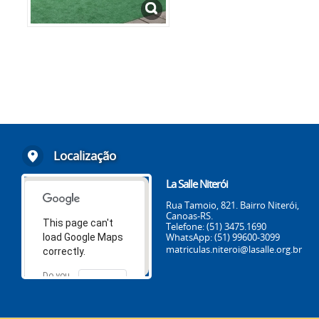
Localização
La Salle Niterói
Rua Tamoio, 821. Bairro Niterói,
Canoas-RS.
This page can't
Telefone: (51) 3475.1690
WhatsApp: (51) 99600-3099
load Google Maps
matriculas.niteroi@lasalle.org.br
correctly.
Do you
OK
own this
website?