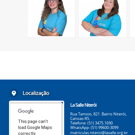
Localização
La Salle Niterói
Rua Tamoio, 821. Bairro Niterói,
Canoas-RS.
This page can't
Telefone: (51) 3475.1690
WhatsApp: (51) 99600-3099
load Google Maps
matriculas.niteroi@lasalle.org.br
correctly.