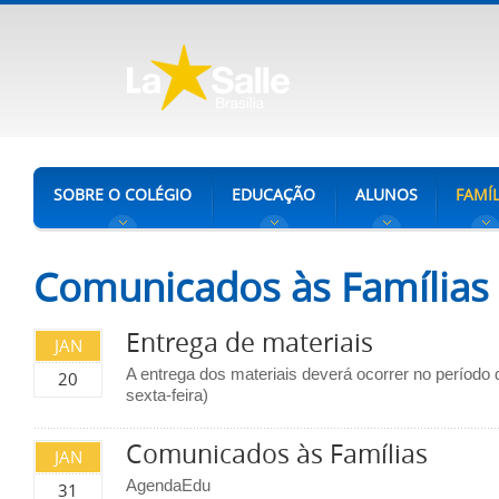
SOBRE O COLÉGIO
EDUCAÇÃO
ALUNOS
FAMÍL
Comunicados às Famílias
Entrega de materiais
JAN
A entrega dos materiais deverá ocorrer no período d
20
sexta-feira)
Comunicados às Famílias
JAN
AgendaEdu
31