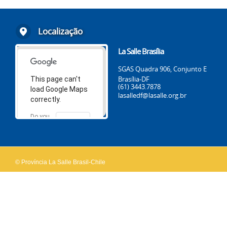
Localização
La Salle Brasília
SGAS Quadra 906, Conjunto E
Brasília-DF
This page can't
(61) 3443.7878
load Google Maps
lasalledf@lasalle.org.br
correctly.
Do you
OK
own this
website?
© Província La Salle Brasil-Chile