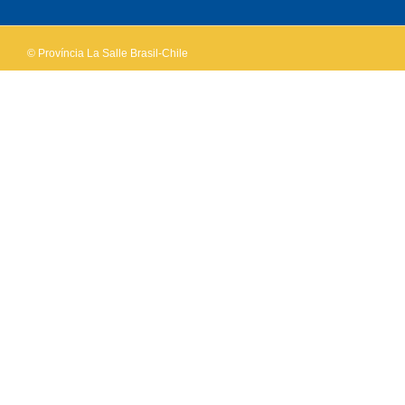
website?
© Província La Salle Brasil-Chile