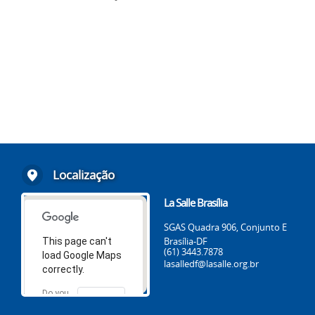
Localização
La Salle Brasília
SGAS Quadra 906, Conjunto E
Brasília-DF
This page can't
(61) 3443.7878
load Google Maps
lasalledf@lasalle.org.br
correctly.
Do you
OK
own this