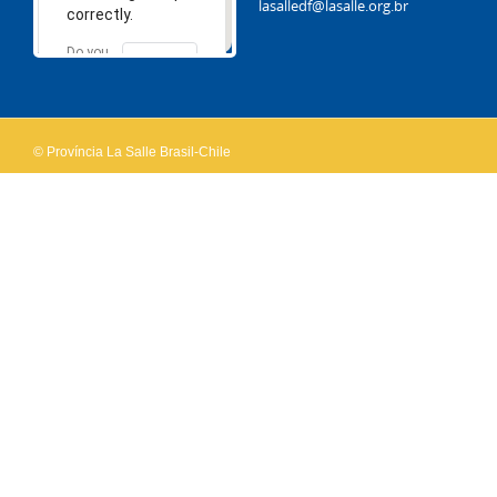
lasalledf@lasalle.org.br
correctly.
Do you
OK
own this
website?
© Província La Salle Brasil-Chile