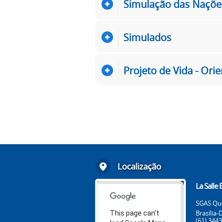
Simulação das Nações
Simulados
Projeto de Vida - Ori
Localização
La Salle B
SGAS Qua
Brasília
This page can't
(61) 344