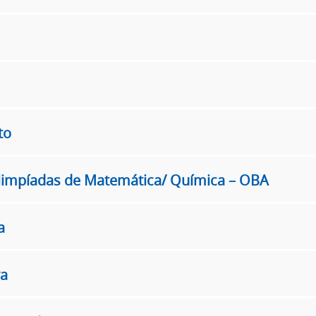
to
Olimpíadas de Matemática/ Química – OBA
a
ra