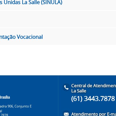
 Unidas La Salle (SINULA)
entação Vocacional
Central de Atendimen
La Salle
(61) 3443.7878
rasília
dra 906, Conjunto E
-DF
Atendimento por E-ma
3.7878