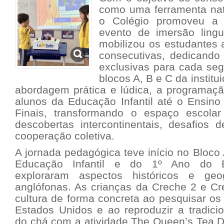
como uma ferramenta na
o Colégio promoveu a 
evento de imersão linguí
mobilizou os estudantes
consecutivas, dedicando 
exclusivas para cada se
blocos A, B e C da instit
abordagem prática e lúdica, a programaç
alunos da Educação Infantil até o Ensin
Finais, transformando o espaço escol
descobertas intercontinentais, desafios d
cooperação coletiva.
A jornada pedagógica teve início no Bloco
Educação Infantil e do 1º Ano do E
exploraram aspectos históricos e geo
anglófonas. As crianças da Creche 2 e Cr
cultura de forma concreta ao pesquisar os 
Estados Unidos e ao reproduzir a tradicion
do chá com a atividade The Queen’s Tea D