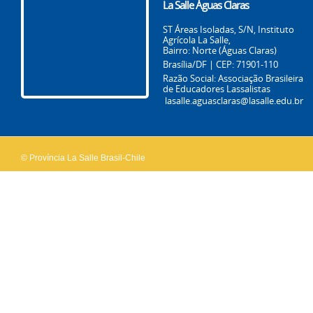
La Salle Águas Claras
ST Áreas Isoladas, S/N, Instituto
Agrícola La Salle,
Bairro: Norte (Águas Claras)
Brasília/DF | CEP: 71901-110
Razão Social: Associação Brasileira
de Educadores Lassalistas
lasalle.aguasclaras@lasalle.edu.br
© Província La Salle Brasil-Chile