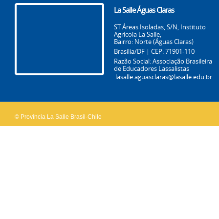
La Salle Águas Claras
ST Áreas Isoladas, S/N, Instituto
Agrícola La Salle,
Bairro: Norte (Águas Claras)
Brasília/DF | CEP: 71901-110
Razão Social: Associação Brasileira
de Educadores Lassalistas
lasalle.aguasclaras@lasalle.edu.br
© Província La Salle Brasil-Chile