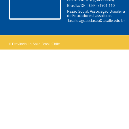
Brasília/DF | CEP: 71901-110
Razão Social: Associação Brasileira
de Educadores Lassalistas
lasalle.aguasclaras@lasalle.edu.br
© Província La Salle Brasil-Chile