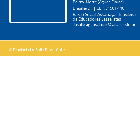
Bairro: Norte (Águas Claras)
Brasília/DF | CEP: 71901-110
Razão Social: Associação Brasileira
de Educadores Lassalistas
lasalle.aguasclaras@lasalle.edu.br
© Província La Salle Brasil-Chile