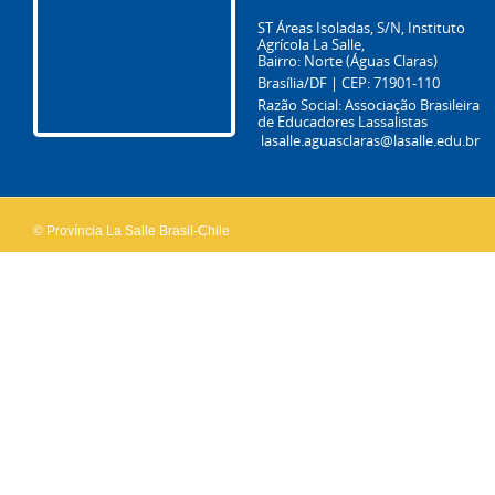
ST Áreas Isoladas, S/N, Instituto
Agrícola La Salle,
Bairro: Norte (Águas Claras)
Brasília/DF | CEP: 71901-110
Razão Social: Associação Brasileira
de Educadores Lassalistas
lasalle.aguasclaras@lasalle.edu.br
© Província La Salle Brasil-Chile