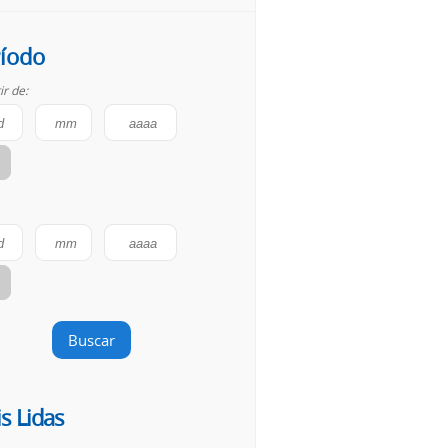
íodo
ir de:
Buscar
s Lidas