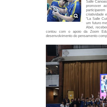
Salle Canoas-
promover ao
participar
criatividade
“La Salle Cu
um futuro mel
Abel, receb
contou com o apoio da Zoom Educ
desenvolvimento do pensamento compu