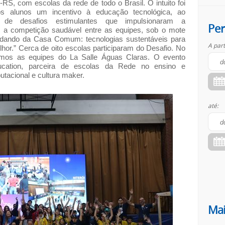
RS, com escolas da rede de todo o Brasil. O intuito foi
s alunos um incentivo à educação tecnológica, ao
em de desafios estimulantes que impulsionaram a
Per
 e a competição saudável entre as equipes, sob o mote
idando da Casa Comum: tecnologias sustentáveis para
A part
hor.” Cerca de oito escolas participaram do Desafio. No
emos as equipes do La Salle Águas Claras. O evento
ation, parceira de escolas da Rede no ensino e
tacional e cultura maker.
até:
Mai