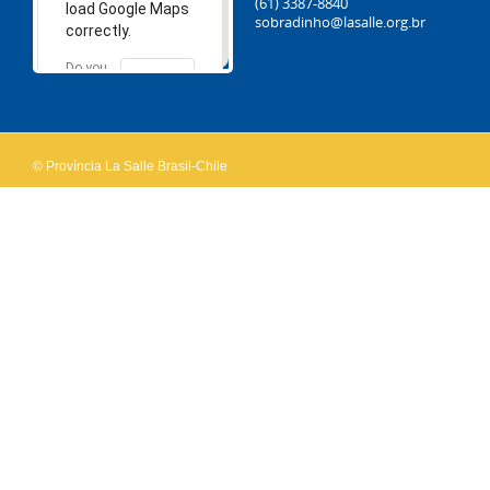
(61) 3387-8840
load Google Maps
sobradinho@lasalle.org.br
correctly.
Do you
OK
own this
website?
© Província La Salle Brasil-Chile