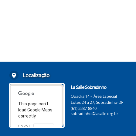
Localização
La Salle Sobradinho
Quadra 14 – Área Especial
Lotes 24 a 27, Sobradinho-DF
This page can't
(61) 3387-8840
load Google Maps
sobradinho@lasalle.org.br
correctly.
Do you
OK
own this