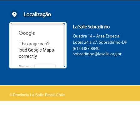
Localização
La Salle Sobradinho
Quadra 14 – Área Especial
Lotes 24 a 27, Sobradinho-DF
This page can't
(61) 3387-8840
load Google Maps
sobradinho@lasalle.org.br
correctly.
Do you
OK
own this
website?
© Província La Salle Brasil-Chile