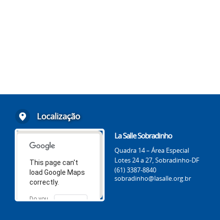
Localização
La Salle Sobradinho
Quadra 14 – Área Especial
Lotes 24 a 27, Sobradinho-DF
This page can't
(61) 3387-8840
load Google Maps
sobradinho@lasalle.org.br
correctly.
Do you
OK
own this
website?