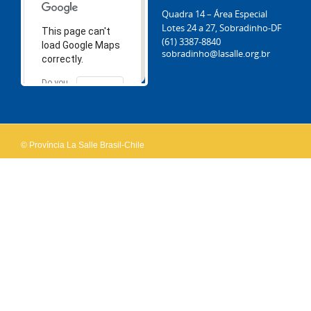
Quadra 14 – Área Especial
Lotes 24 a 27, Sobradinho-DF
This page can't
(61) 3387-8840
load Google Maps
sobradinho@lasalle.org.br
correctly.
Do you
OK
own this
website?
© Província La Salle Brasil-Chile