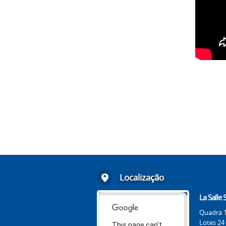
Localização
La Salle
Quadra 1
Lotes 24
This page can't