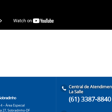
Central de Atendimen
La Salle
(61) 3387-8840
 Sobradinho
4 – Área Especial
 a 27, Sobradinho-DF