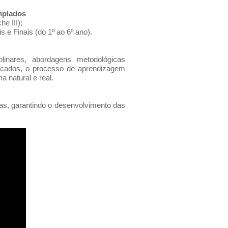
mplados
he III);
s e Finais (do 1º ao 6º ano).
plinares, abordagens metodológicas
ificados, o processo de aprendizagem
a natural e real.
as, garantindo o desenvolvimento das