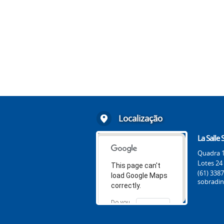
Localização
La Salle
Quadra 1
Lotes 24
This page can't
(61) 338
load Google Maps
sobradin
correctly.
Do you
OK
own this
website?