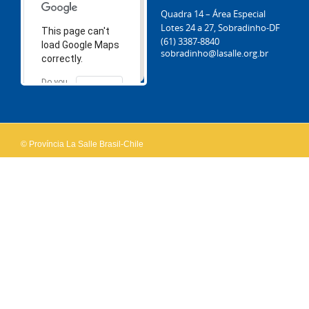
Quadra 14 – Área Especial
Lotes 24 a 27, Sobradinho-DF
This page can't
(61) 3387-8840
load Google Maps
sobradinho@lasalle.org.br
correctly.
Do you
OK
own this
website?
© Província La Salle Brasil-Chile