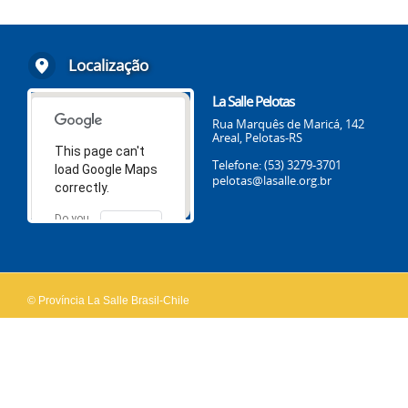
Localização
La Salle Pelotas
Rua Marquês de Maricá, 142
Areal, Pelotas-RS
This page can't
Telefone: (53) 3279-3701
load Google Maps
pelotas@lasalle.org.br
correctly.
Do you
OK
own this
website?
© Província La Salle Brasil-Chile