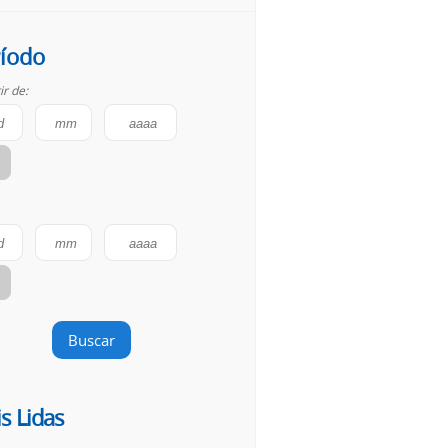
íodo
ir de:
Buscar
s Lidas