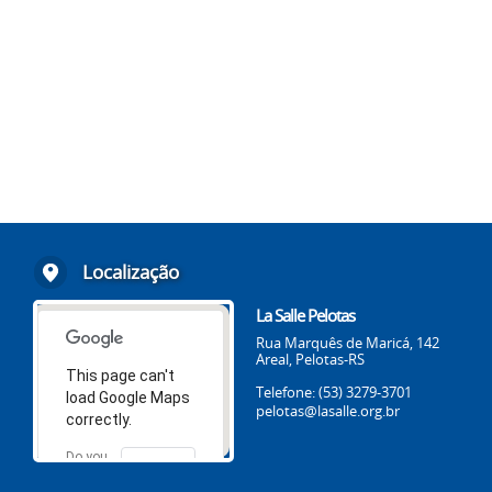
Localização
La Salle Pelotas
Rua Marquês de Maricá, 142
Areal, Pelotas-RS
This page can't
Telefone: (53) 3279-3701
load Google Maps
pelotas@lasalle.org.br
correctly.
Do you
OK
own this