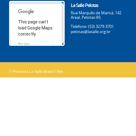
La Salle Pelotas
Rua Marquês de Maricá, 142
Areal, Pelotas-RS
This page can't
Telefone: (53) 3279-3701
load Google Maps
pelotas@lasalle.org.br
correctly.
Do you
OK
own this
website?
© Província La Salle Brasil-Chile