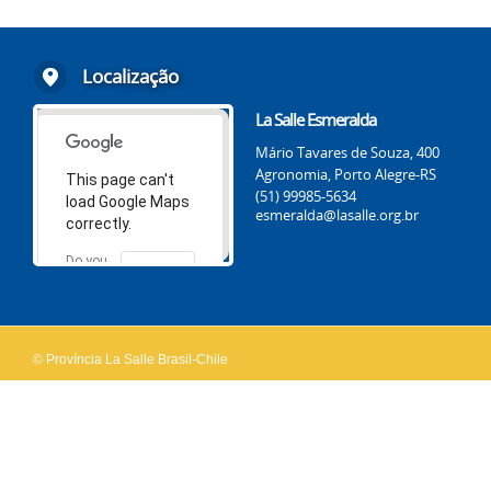
Localização
La Salle Esmeralda
Mário Tavares de Souza, 400
Agronomia, Porto Alegre-RS
This page can't
(51) 99985-5634
load Google Maps
esmeralda@lasalle.org.br
correctly.
Do you
OK
own this
website?
© Província La Salle Brasil-Chile