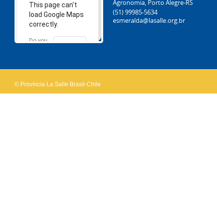
Agronomia, Porto Alegre-RS
This page can't
(51) 99985-5634
load Google Maps
esmeralda@lasalle.org.br
correctly.
Do you
OK
own this
website?
© Província La Salle Brasil-Chile