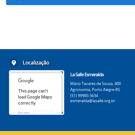
Localização
La Salle Esmeralda
Mário Tavares de Souza, 400
Agronomia, Porto Alegre-RS
This page can't
(51) 99985-5634
load Google Maps
esmeralda@lasalle.org.br
correctly.
Do you
OK
own this
website?