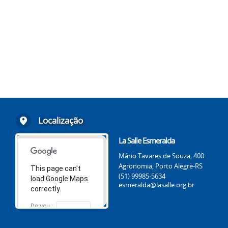
Localização
La Salle Esmeralda
Mário Tavares de Souza, 400
Agronomia, Porto Alegre-RS
This page can't
(51) 99985-5634
load Google Maps
esmeralda@lasalle.org.br
correctly.
Do you
OK
own this
website?