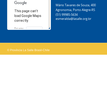
Mário Tavares de Souza, 400
Agronomia, Porto Alegre-RS
This page can't
(51) 99985-5634
load Google Maps
esmeralda@lasalle.org.br
correctly.
Do you
OK
own this
website?
© Província La Salle Brasil-Chile