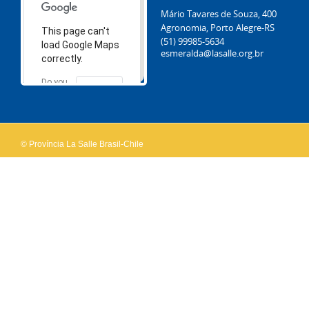
Mário Tavares de Souza, 400
Agronomia, Porto Alegre-RS
This page can't
(51) 99985-5634
load Google Maps
esmeralda@lasalle.org.br
correctly.
Do you
OK
own this
website?
© Província La Salle Brasil-Chile