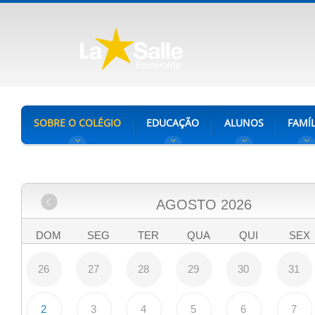
SOBRE O COLÉGIO
EDUCAÇÃO
ALUNOS
FAMÍL
AGOSTO
2026
DOM
SEG
TER
QUA
QUI
SEX
26
27
28
29
30
31
2
3
4
5
6
7