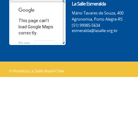
La Salle Esmeralda
Mário Tavares de Souza, 400
Agronomia, Porto Alegre-RS
This page can't
(51) 99985-5634
load Google Maps
esmeralda@lasalle.org.br
correctly.
Do you
OK
own this
website?
© Província La Salle Brasil-Chile