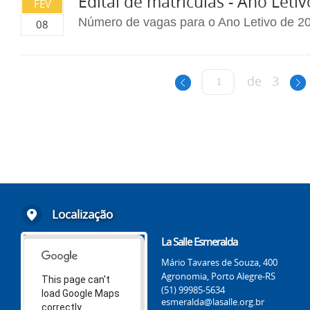
Edital de matrículas - Ano Letiv
FEV
Número de vagas para o Ano Letivo de 2
08
de
3
Localização
La Salle Esmeralda
Mário Tavares de Souza, 400
Agronomia, Porto Alegre-RS
This page can't
(51) 99985-5634
load Google Maps
esmeralda@lasalle.org.br
correctly.