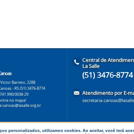
Central de Atendimen
La Salle
(51) 3476-8774
 Canoas
Victor Barreto, 2288
Canoas - RS (51) 3476-8774
Atendimento por E-ma
.741.990/0038-29
secretaria.canoas@lasalle
ontre no mapa!
ia.canoas@lasalle.org.br
ços personalizados, utilizamos cookies. Ao aceitar, você terá ace