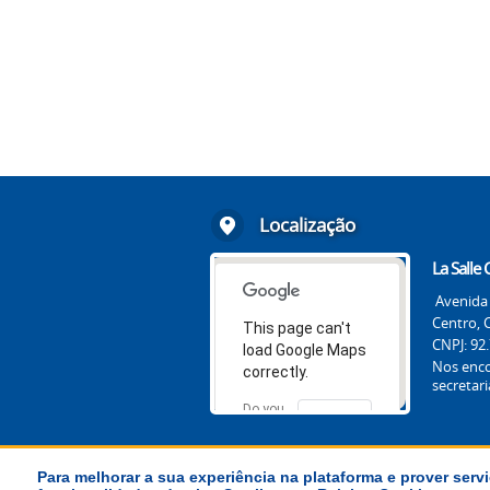
Localização
La Salle
Avenida 
Centro, 
This page can't
CNPJ: 92
load Google Maps
Nos enc
correctly.
secretar
Do you
OK
own this
website?
Para melhorar a sua experiência na plataforma e prover servi