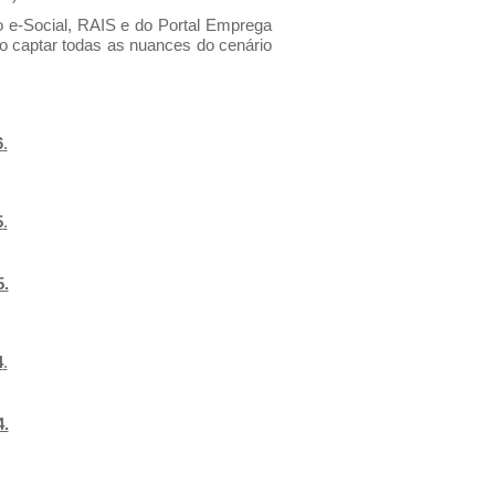
o e-Social, RAIS e do Portal Emprega
não captar todas as nuances do cenário
6
.
5
.
5.
4
.
4.