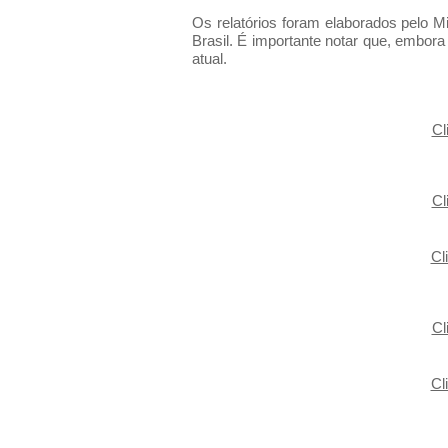
Os relatórios foram elaborados pelo M
Brasil. É importante notar que, embora 
atual.
Cl
Cl
Cl
Cl
Cl