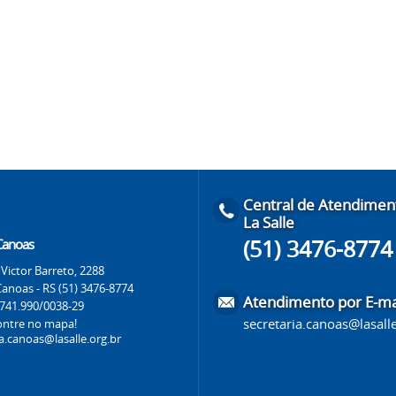
Central de Atendimen
La Salle
(51) 3476-8774
 Canoas
Victor Barreto, 2288
Canoas - RS (51) 3476-8774
Atendimento por E-ma
.741.990/0038-29
secretaria.canoas@lasalle
ontre no mapa!
ia.canoas@lasalle.org.br