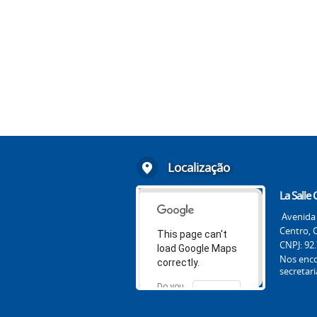
Localização
La Salle
Avenida 
Centro, 
This page can't
CNPJ: 92
load Google Maps
Nos enc
correctly.
secretar
Do you
OK
own this
website?