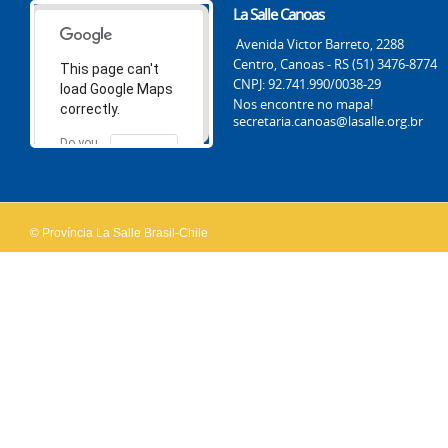
La Salle Canoas
Avenida Victor Barreto, 2288
Centro, Canoas - RS (51) 3476-8774
This page can't
CNPJ: 92.741.990/0038-29
load Google Maps
Nos encontre no mapa!
correctly.
secretaria.canoas@lasalle.org.br
Do you
OK
own this
website?
© Província La Salle Brasil-Chile