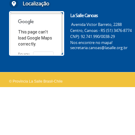
Localização
La Salle Canoas
Avenida Victor Barreto, 2288
Centro, Canoas - RS (51) 3476-8774
This page can't
CNPJ: 92.741.990/0038-29
load Google Maps
Nos encontre no mapa!
correctly.
secretaria.canoas@lasalle.org.br
Do you
OK
own this
website?
© Província La Salle Brasil-Chile