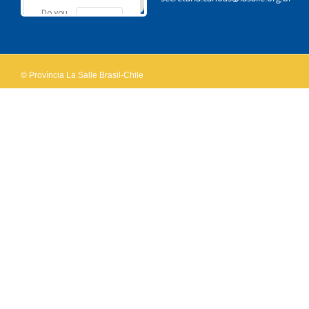
Do you
OK
own this
website?
© Província La Salle Brasil-Chile