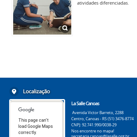
atividades diferenciadas.
Localização
La Salle Canoas
Avenida Victor Barreto, 2288
Centro, Canoas - RS (51) 3476-8774
This page can't
CNPJ: 92.741.990/0038-29
load Google Maps
Nos encontre no mapa!
correctly.
secretaria.canoas@lasalle.org.br