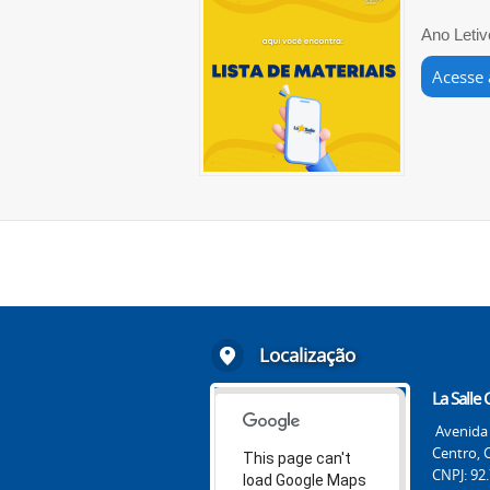
Ano Letiv
Acesse 
Localização
La Salle
Avenida 
Centro, 
This page can't
CNPJ: 92
load Google Maps