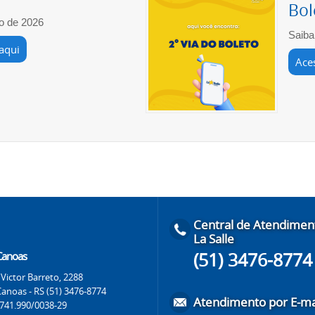
Bol
o de 2026
Saiba
aqui
Ace
Central de Atendimen
La Salle
(51) 3476-8774
 Canoas
Victor Barreto, 2288
Canoas - RS (51) 3476-8774
Atendimento por E-ma
.741.990/0038-29