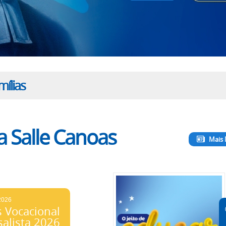
ílias
a Salle Canoas
Mais 
2026
 Vocacional
salista 2026