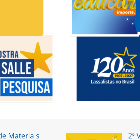
de Materiais
2ª 