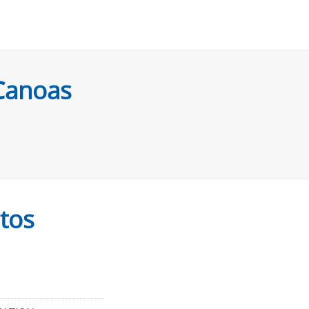
Canoas
etos