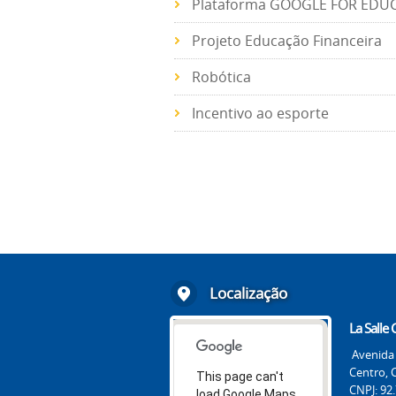
Plataforma GOOGLE FOR EDU
Projeto Educação Financeira
Robótica
Incentivo ao esporte
Localização
La Salle
Avenida 
Centro, 
This page can't
CNPJ: 92
load Google Maps