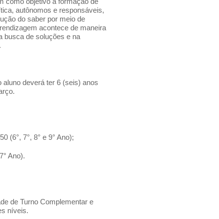
em como objetivo a formação de
tica, autônomos e responsáveis,
ução do saber por meio de
aprendizagem acontece de maneira
na busca de soluções e na
.
o aluno deverá ter 6 (seis) anos
arço.
0 (6°, 7°, 8° e 9° Ano);
7° Ano).
dade de Turno Complementar e
s níveis.