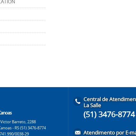
CATION
Central de Atendimen
La Salle
(51) 3476-8774
 Canoas
Victor Barreto, 2288
Canoas - RS (51) 3476-8774
Atendimento por E-ma
.741.990/0038-29