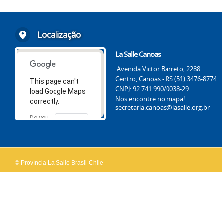
Localização
La Salle Canoas
Avenida Victor Barreto, 2288
Centro, Canoas - RS (51) 3476-8774
This page can't
CNPJ: 92.741.990/0038-29
load Google Maps
Nos encontre no mapa!
correctly.
secretaria.canoas@lasalle.org.br
Do you
OK
own this
website?
© Província La Salle Brasil-Chile